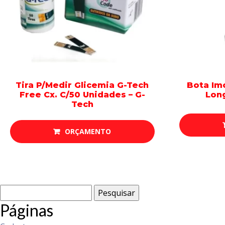
Tira P/Medir Glicemia G-Tech
Bota Im
Free Cx. C/50 Unidades – G-
Long
Tech
ORÇAMENTO
Pesquisar
por:
Páginas