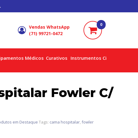
.
0
Vendas WhatsApp
(71) 99721-0472
ipamentos Médicos
Curativos
Instrumentos Cirúrgicos
pitalar Fowler C/
odutos em Destaque
Tags:
cama hospitalar
,
fowler