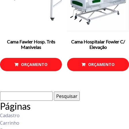
Cama Fawler Hosp. Três
Cama Hospitalar Fowler C/
Manivelas
Elevação
ORÇAMENTO
ORÇAMENTO
Pesquisar
por:
Páginas
Cadastro
Carrinho