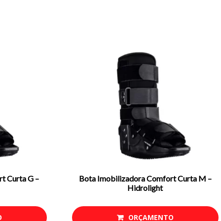
t Curta G –
Bota Imobilizadora Comfort Curta M –
Hidrolight
O
ORÇAMENTO