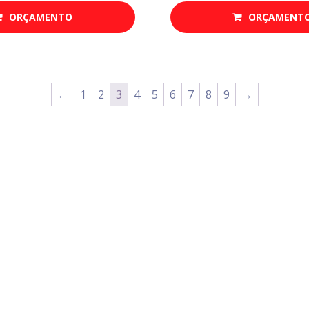
ORÇAMENTO
ORÇAMENT
←
1
2
3
4
5
6
7
8
9
→