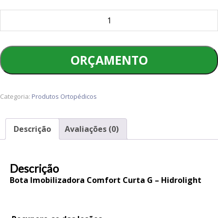
Bota
Imobilizadora
Comfort
Curta
ORÇAMENTO
G
-
Hidrolight
Categoria:
Produtos Ortopédicos
quantidade
Descrição
Avaliações (0)
Descrição
Bota Imobilizadora Comfort Curta G – Hidrolight