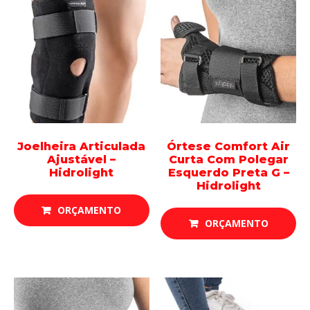
Joelheira Articulada
Órtese Comfort Air
Ajustável –
Curta Com Polegar
Hidrolight
Esquerdo Preta G –
Hidrolight
ORÇAMENTO
ORÇAMENTO