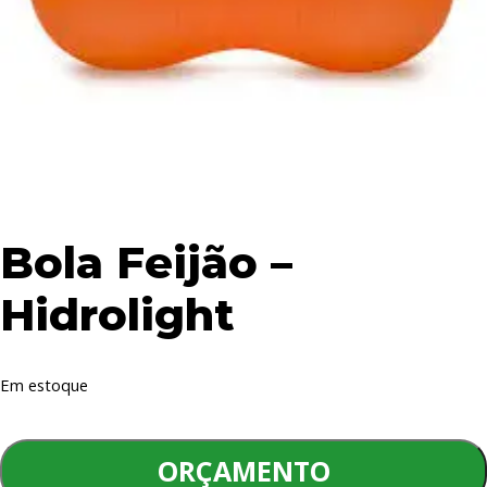
Bola Feijão –
Hidrolight
Em estoque
Bola
Feijão
ORÇAMENTO
-