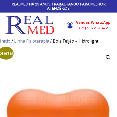
REALMED HÁ 23 ANOS TRABALHANDO PARA MELHOR
ATENDÊ-LOS.
Vendas WhatsApp
(71) 99721-0472
Início
/
Linha Fisioterapia
/ Bola Feijão – Hidrolight
Oferta!